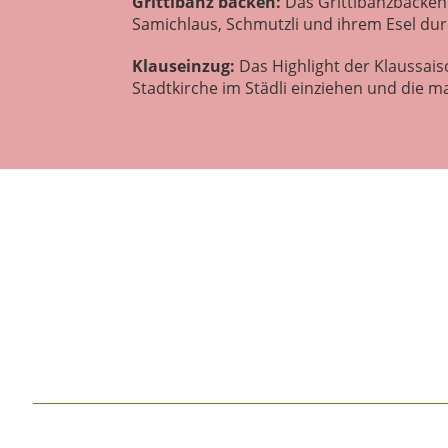
Grittibänz backen:
Das Grittibänzbacken
Samichlaus, Schmutzli und ihrem Esel du
Klauseinzug:
Das Highlight der Klaussais
Stadtkirche im Städli einziehen und die