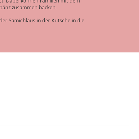
et. Dabei können Familien mit dem
tibänz zusammen backen.
 der Samichlaus in der Kutsche in die